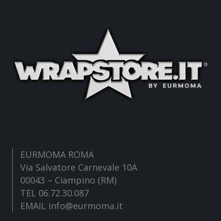
EURMOMA ROMA
Via Salvatore Carnevale 10A
00043 – Ciampino (RM)
TEL 06.72.30.087
EMAIL info@eurmoma.it