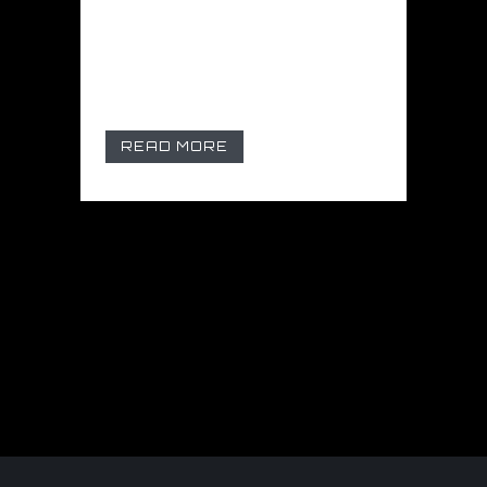
lasciare trasferimento
adesivo. Eccezionale stabilità
dimensionale e durabilità a...
READ MORE