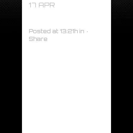
17 APR
MATT
DARK STORM-
K75515
Posted at 13:21h
in
Share
MATT DARK STORM- K75515
DESCRIZIONE PRODOTTO
Vinile per rivestimento di
veicoli, adatto per la
copertura totale del veicolo,
la grafica del veicolo, i segni
e le applicazioni di
decalcomanie. Eccellente
conformabilità. Rimovibile, in
condizioni controllate, fino a
un periodo di tre anni senza