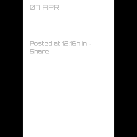
07 APR
ABSOLUTE MATT
MYTHOS RED –
K75801
Posted at 12:16h
in
Share
ABSOLUTE MATT MYTHOS
RED Vinile per rivestimento
di veicoli, adatto per la
copertura totale del veicolo,
la grafica del veicolo, i segni
e le applicazioni di
decalcomanie. Eccellente
conformabilità. Rimovibile, in
condizioni controllate, fino a
un periodo di tre anni senza