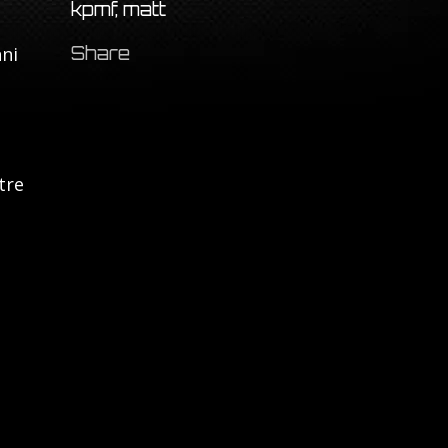
kpmf, matt
nni
Share
tre