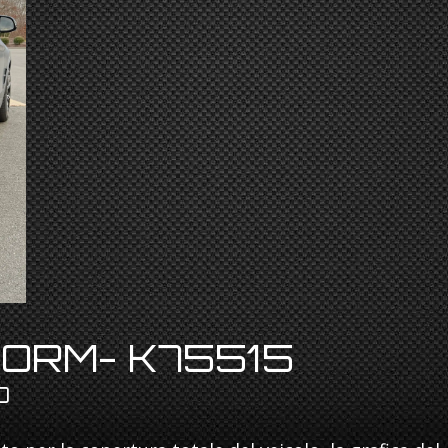
ORM- K75515
O