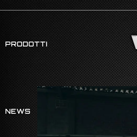
PRODOTTI
NEWS