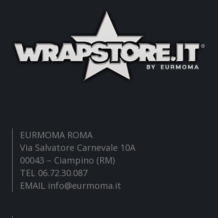
EURMOMA ROMA
Via Salvatore Carnevale 10A
00043 – Ciampino (RM)
TEL 06.72.30.087
EMAIL info@eurmoma.it