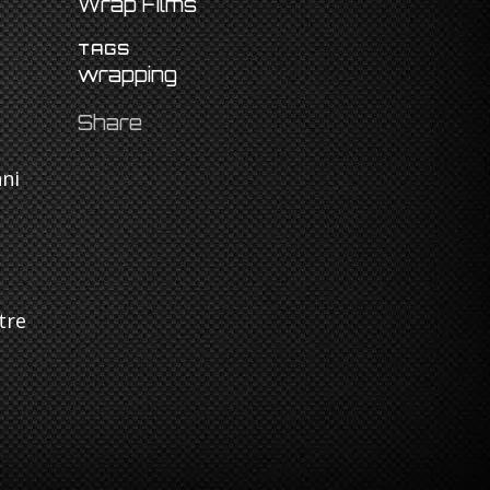
Wrap Films
TAGS
wrapping
Share
nni
tre