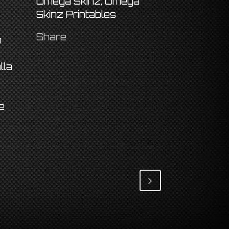
Omega Skinz, Omega
Skinz Printables
Share
n
lla
e