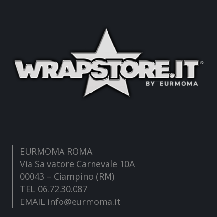
EURMOMA ROMA
Via Salvatore Carnevale 10A
00043 – Ciampino (RM)
TEL 06.72.30.087
EMAIL info@eurmoma.it