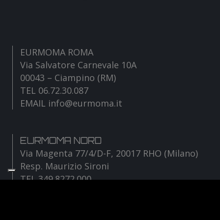
EURMOMA ROMA
Via Salvatore Carnevale 10A
00043 – Ciampino (RM)
TEL 06.72.30.087
EMAIL info@eurmoma.it
EURMOMA NORD
Via Magenta 77/4/D-F, 20017 RHO (Milano)
Resp. Maurizio Sironi
TEL 349.8272.000
EMAIL sironi@eurmoma.it
Facebook
Instagram
YouTube
TikTok