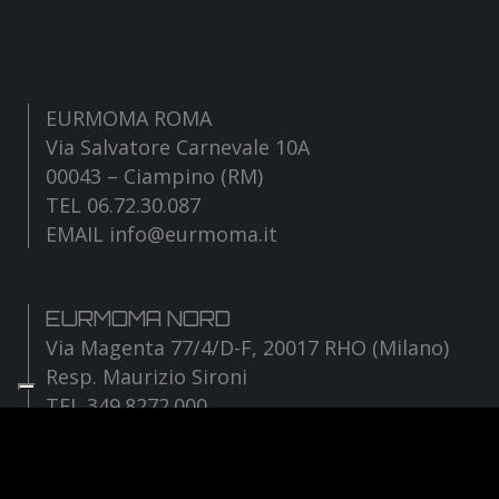
EURMOMA ROMA
Via Salvatore Carnevale 10A
00043 – Ciampino (RM)
TEL 06.72.30.087
EMAIL info@eurmoma.it
EURMOMA NORD
Via Magenta 77/4/D-F, 20017 RHO (Milano)
Resp. Maurizio Sironi
TEL 349.8272.000
EMAIL sironi@eurmoma.it
Facebook
Instagram
YouTube
TikTok