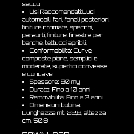
secco
Usi Raccomandati:Luci
automobili, fari, fanali posteriori,
finiture cromate, specchi,
paraurti, finiture, finestre per
barche, tettucci apribili,
Conformabilità
:
Curve
composte piane, semplici e
moderate, superfici convesse
e concave
Spessore
:
80 my
Durata: Fino a 10 anni
Removibilità: Fino a 3 anni
Dimensioni bobina:
Lunghezza mt. 22,8, altezza
cm. 50,8