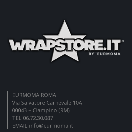
EURMOMA ROMA
Via Salvatore Carnevale 10A
00043 – Ciampino (RM)
TEL 06.72.30.087
EMAIL info@eurmoma.it