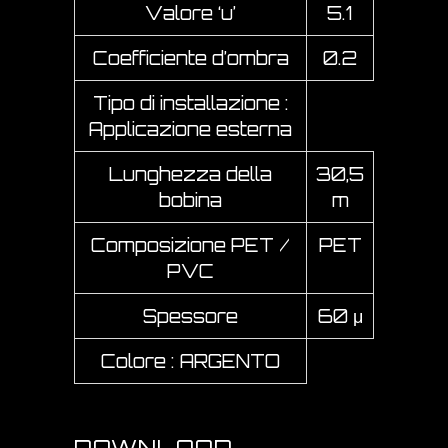
Valore ‘u’
5.1
Coefficiente d’ombra
0.2
Tipo di installazione :
Applicazione esterna
Lunghezza della
30,5
bobina
m
Composizione PET /
PET
PVC
Spessore
60 μ
Colore : ARGENTO
DOWNLOAD