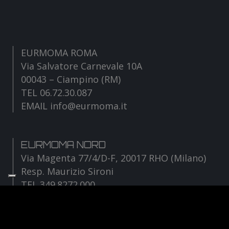
EURMOMA ROMA
Via Salvatore Carnevale 10A
00043 – Ciampino (RM)
TEL 06.72.30.087
EMAIL info@eurmoma.it
EURMOMA NORD
Via Magenta 77/4/D-F, 20017 RHO (Milano)
Resp. Maurizio Sironi
TEL 349.8272.000
EMAIL sironi@eurmoma.it
Facebook
Instagram
YouTube
TikTok