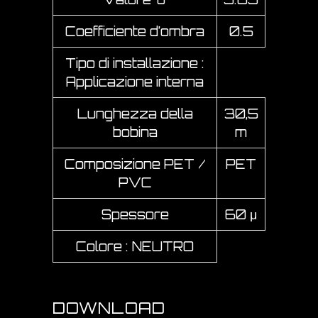
Coefficiente d’ombra
0.5
Tipo di installazione :
Applicazione interna
Lunghezza della
30,5
bobina
m
Composizione PET /
PET
PVC
Spessore
60 μ
Colore : NEUTRO
DOWNLOAD