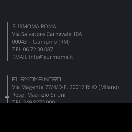
EURMOMA ROMA
Via Salvatore Carnevale 10A
00043 – Ciampino (RM)
TEL 06.72.30.087
EMAIL info@eurmoma.it
EURMOMA NORD
Via Magenta 77/4/D-F, 20017 RHO (Milano)
Resp. Maurizio Sironi
TEL 349.8272.000
EMAIL sironi@eurmoma.it
Facebook
Instagram
YouTube
TikTok