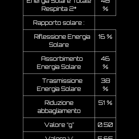
Energia Solare Totale
48
Respinta 2*
%
Rapporto solare :
Riflessione Energia
16 %
Solare
Assorbimento
46
Energia Solare
%
Trasmissione
38
Energia Solare
%
Riduzione
51 %
abbagliamento
Valore “g”
0.50
Valore ‘u’
5.65