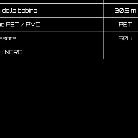
della bobina
30,5 m
ne PET / PVC
PET
ssore
50 μ
 : NERO