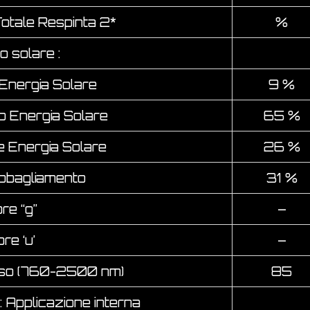
Totale Respinta 2*
%
o solare :
Energia Solare
9 %
Energia Solare
65 %
Energia Solare
26 %
bbagliamento
31 %
re “g”
–
re ‘u’
–
sso (760-2500 nm)
85
 : Applicazione interna