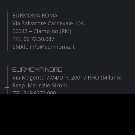
EURMOMA ROMA
Via Salvatore Carnevale 10A
00043 – Ciampino (RM)
TEL 06.72.30.087
EMAIL info@eurmoma.it
EURMOMA NORD
Via Magenta 77/4/D-F, 20017 RHO (Milano)
Resp. Maurizio Sironi
TEL 349.8272.000
EMAIL sironi@eurmoma.it
Facebook
Instagram
YouTube
TikTok