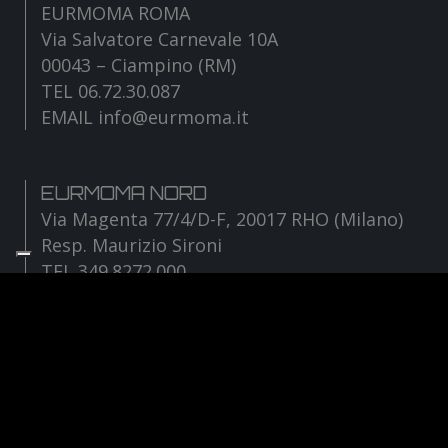
EURMOMA ROMA
Via Salvatore Carnevale 10A
00043 – Ciampino (RM)
TEL 06.72.30.087
EMAIL info@eurmoma.it
EURMOMA NORD
Via Magenta 77/4/D-F, 20017 RHO (Milano)
Resp. Maurizio Sironi
TEL 349.8272.000
EMAIL sironi@eurmoma.it
Facebook
Instagram
YouTube
TikTok