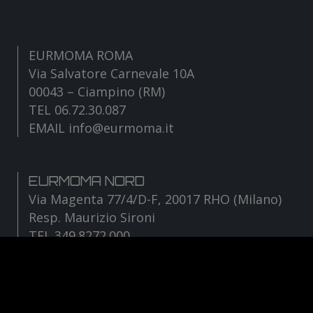
EURMOMA ROMA
Via Salvatore Carnevale 10A
00043 – Ciampino (RM)
TEL 06.72.30.087
EMAIL info@eurmoma.it
EURMOMA NORD
Via Magenta 77/4/D-F, 20017 RHO (Milano)
Resp. Maurizio Sironi
TEL 349.8272.000
EMAIL sironi@eurmoma.it
Facebook
Instagram
YouTube
TikTok