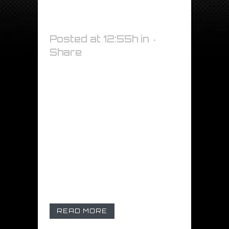
PROTETTIVA
PHON
Posted at 12:55h
in
Share
GABBIA PROTETTIVA PHON
Gabbia protettiva per phon
con plastica altamente
resistente al calore, utile per
proteggere sia l’utilizzatore
che i potenziali danni sulle
superfici dovuti all’alta
temperatura. Compatibile
con il phon Steinel. ...
READ MORE