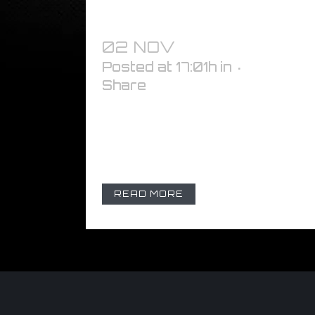
02 NOV
FELTRO ULTR
Posted at 17:01h
in
Share
FELTRO ULTRARESISTENTE, VELLUT
autoadesivo per spatole, larghezza 
decoration. Utilizzabile anche sul 
READ MORE